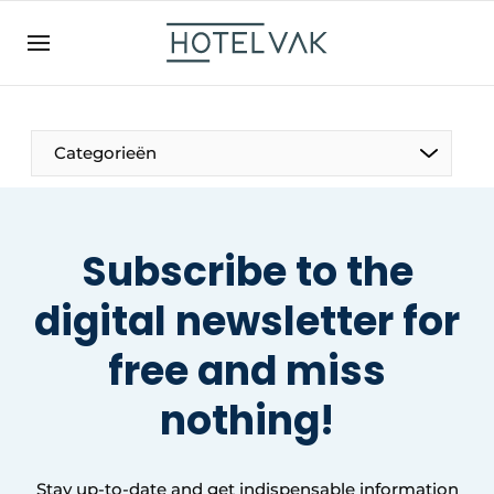
EN
hotelvak.be
BE
EN
NL
EN
FR
Categorieën
Subscribe to the
The Pen
digital newsletter for
International
free
and miss
Projects
nothing
!
HR & Personnel
Stay up-to-date and get indispensable information