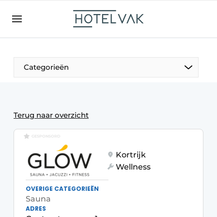
NL
hotelvak.be
BE
EN
NL
EN
FR
Categorieën
De Pen
Terug naar overzicht
Internationaal
GESPONSORD
Kortrijk
Projecten
Wellness
OVERIGE CATEGORIEËN
Sauna
HR & Personeel
ADRES