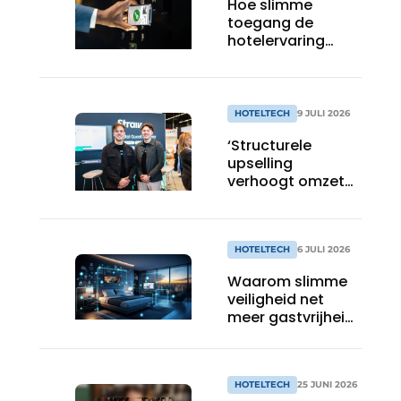
Hoe slimme
toegang de
hotelervaring
efficiënter, veiliger
en gastvrijer
maakt
HOTELTECH
9 JULI 2026
‘Structurele
upselling
verhoogt omzet
per gast’
HOTELTECH
6 JULI 2026
Waarom slimme
veiligheid net
meer gastvrijheid
creëert
HOTELTECH
25 JUNI 2026