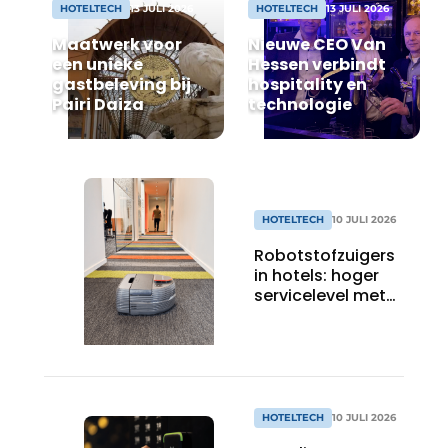
HOTELTECH
13 JULI 2026
HOTELTECH
13 JULI 2026
Housekeeping
Maatwerk voor
Nieuwe CEO Van
een unieke
Hessen verbindt
gastbeleving bij
hospitality en
Pairi Daiza
technologie
HOTELTECH
10 JULI 2026
Robotstofzuigers
in hotels: hoger
servicelevel met
slimme
technologie
HOTELTECH
10 JULI 2026