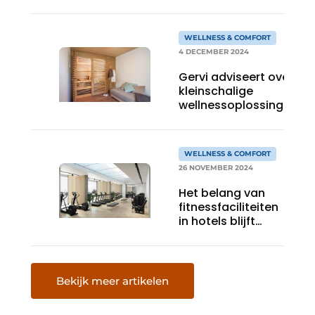
menselijke
handen
WELLNESS & COMFORT
4 DECEMBER 2024
Gervi adviseert over
kleinschalige
wellnessoplossingen
WELLNESS & COMFORT
26 NOVEMBER 2024
Het belang van
fitnessfaciliteiten
in hotels blijft
groeien
Bekijk meer artikelen