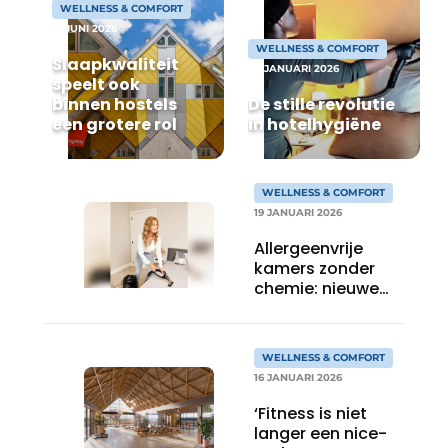
WELLNESS & COMFORT
Housekeeping
12 JUNI 2026
WELLNESS & COMFORT
Slaapkwaliteit
28 JANUARI 2026
speelt ook
binnen hostels
De stille revolutie
een grotere rol
in hotelhygiëne
WELLNESS & COMFORT
19 JANUARI 2026
Allergeenvrije
kamers zonder
chemie: nieuwe
standaard in
hotelhygiëne
WELLNESS & COMFORT
16 JANUARI 2026
‘Fitness is niet
langer een nice-