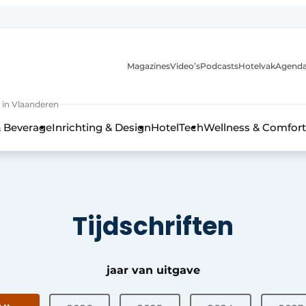
Magazines
Video’s
Podcasts
Hotelvak
Agend
 in Vlaanderen
 Beverage
Inrichting & Design
HotelTech
Wellness & Comfort
Tijdschriften
jaar van uitgave