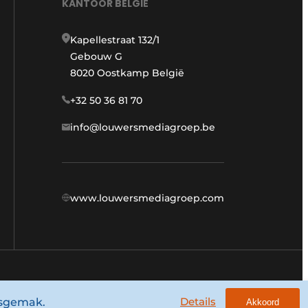
KANTOOR BELGIË
Kapellestraat 132/1
Gebouw G
8020 Oostkamp België
+32 50 36 81 70
info@louwersmediagroep.be
www.louwersmediagroep.com
Algemene voorwaarden
Privacy policy
Details
ksgemak.
Akkoord