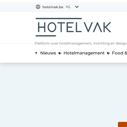
NL
hotelvak.be
BE
EN
NL
EN
FR
Platform over hotelmanagement, inrichting en design
Nieuws
Hotelmanagement
Food &