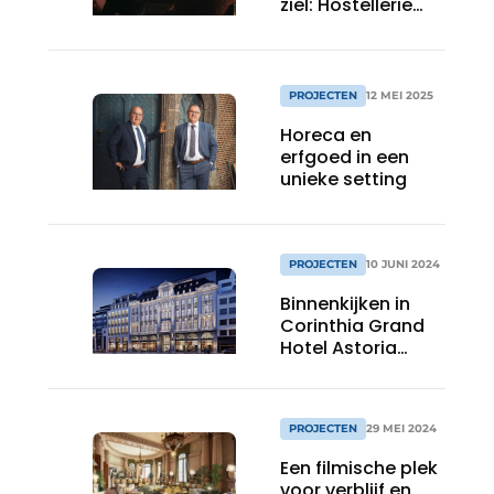
ziel: Hostellerie
Kemmelberg
herleeft
PROJECTEN
12 MEI 2025
Horeca en
erfgoed in een
unieke setting
PROJECTEN
10 JUNI 2024
Binnenkijken in
Corinthia Grand
Hotel Astoria
Brussels, het
voormalige Hotel
Astoria
PROJECTEN
29 MEI 2024
Een filmische plek
voor verblijf en