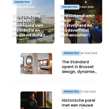
PROJECTEN
Housekeeping
6 FEBRUARI 2026
PROJECTEN
3 JULI 2025
Courtyard by
The Ostendian:
Marriott:
waar
toonbeeld van
gastvrijheid en
efficiëntie en
stadsverhaal
kwaliteit dankzij
samenvallen
coördinatie
PROJECTEN
30 JUNI 2025
The Standard
opent in Brussel:
design, dynamiek
en durf
PROJECTEN
14 MEI 2025
Historische parel
met een nieuwe