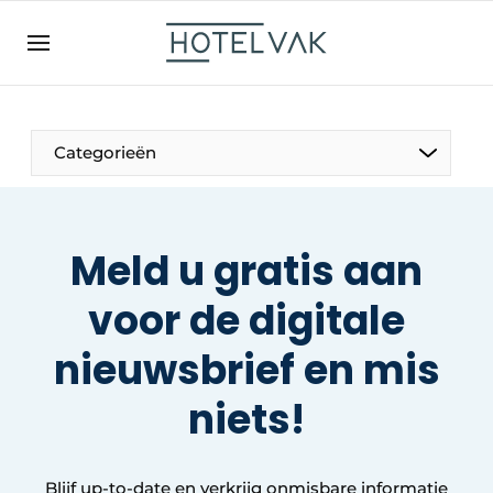
NL
hotelvak.be
BE
EN
NL
EN
FR
Categorieën
Meld u gratis aan
De Pen
voor de digitale
Internationaal
nieuwsbrief
en mis
Projecten
niets
!
HR & Personeel
Blijf up-to-date en verkrijg onmisbare informatie