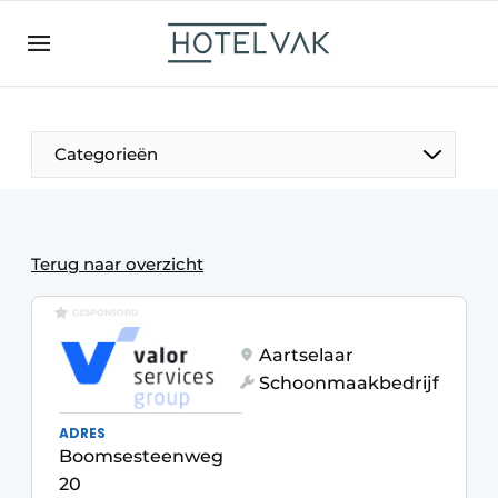
NL
hotelvak.be
BE
EN
NL
EN
FR
Categorieën
De Pen
Terug naar overzicht
Internationaal
GESPONSORD
Aartselaar
Projecten
Schoonmaakbedrijf
ADRES
Boomsesteenweg
HR & Personeel
20