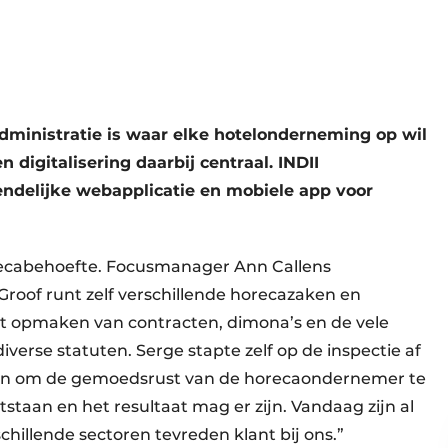
administratie is waar elke hotelonderneming op wil
digitalisering daarbij centraal. INDII
endelijke webapplicatie en mobiele app voor
recabehoefte. Focusmanager Ann Callens
 Groof runt zelf verschillende horecazaken en
et opmaken van contracten, dimona’s en de vele
iverse statuten. Serge stapte zelf op de inspectie af
doen om de gemoedsrust van de horecaondernemer te
ontstaan en het resultaat mag er zijn. Vandaag zijn al
hillende sectoren tevreden klant bij ons.”