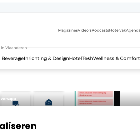
Magazines
Video’s
Podcasts
Hotelvak
Agend
 in Vlaanderen
 Beverage
Inrichting & Design
HotelTech
Wellness & Comfort
eversapp
aliseren