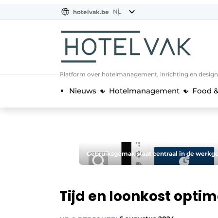
NL
hotelvak.be
BE
EN
NL
EN
FR
Platform over hotelmanagement, inrichting en design
Nieuws
Hotelmanagement
Food &
Gebruiksgemak staat centraal in de werkg
Tijd en loonkost optim