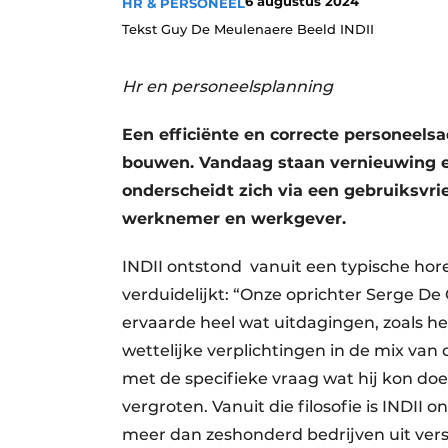
6 augustus 2024
HR & PERSONEEL
Tekst Guy De Meulenaere Beeld INDII
Hr en personeelsplanning
Een efficiënte en correcte personeels
bouwen. Vandaag staan vernieuwing en 
onderscheidt zich via een gebruiksvri
werknemer en werkgever.
INDII ontstond vanuit een typische ho
verduidelijkt: “Onze oprichter Serge De
ervaarde heel wat uitdagingen, zoals h
wettelijke verplichtingen in de mix van d
met de specifieke vraag wat hij kon 
vergroten. Vanuit die filosofie is INDII 
meer dan zeshonderd bedrijven uit versc