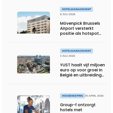
HOTELMANAGEMENT
8 JULI 2026
Mövenpick Brussels
Airport versterkt
positie als hotspot
voor internationale
zakenreizigers
HOTELMANAGEMENT
3 JULI 2026
YUST haalt vijf miljoen
euro op voor groei in
België en uitbreiding
naar Keulen en
Utrecht
HOUSEKEEPING
16 APRIL 2026
Group-f ontzorgt
hotels met