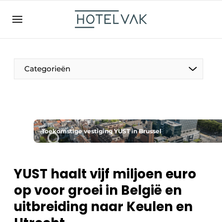
NL
hotelvak.be
BE
EN
NL
EN
FR
Categorieën
De Pen
Toekomstige vestiging YUST in Brussel
Internationaal
Projecten
YUST haalt vijf miljoen euro
op voor groei in België en
uitbreiding naar Keulen en
HR & Personeel