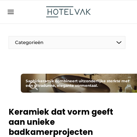
NL
hotelvak.be
BE
EN
NL
EN
FR
Categorieën
De Pen
Saphirkeramik combineert uitzonderlijke sterkte met
Internationaal
een ultradunne, elegante vormentaal.
Projecten
Keramiek dat vorm geeft
aan unieke
HR & Personeel
badkamerprojecten