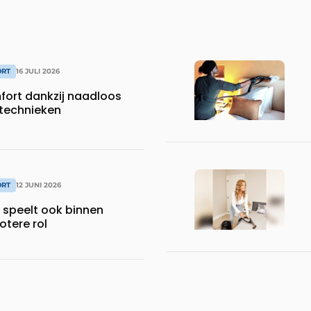
ORT
16 JULI 2026
ort dankzij naadloos
technieken
ORT
12 JUNI 2026
 speelt ook binnen
otere rol