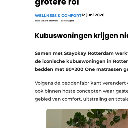
grotere rol
12 juni 2026
WELLNESS & COMFORT
Tekst
Tamara Brouwers
Beeld
Auping
Kubuswoningen krijgen n
Samen met Stayokay Rotterdam werkt
de iconische kubuswoningen in Rotterda
bedden met 90×200 One matrassen ge
Volgens de beddenfabrikant verandert de
ook binnen hostelconcepten waar gast
gebied van comfort, uitstraling en totale