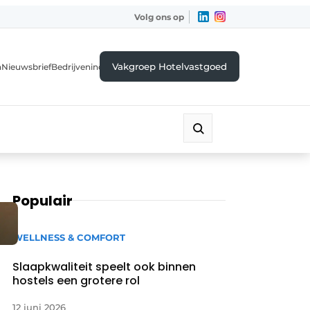
Volg ons op
Vakgroep Hotelvastgoed
a
Nieuwsbrief
Bedrijvenindex
Populair
WELLNESS & COMFORT
Slaapkwaliteit speelt ook binnen
hostels een grotere rol
12 juni 2026