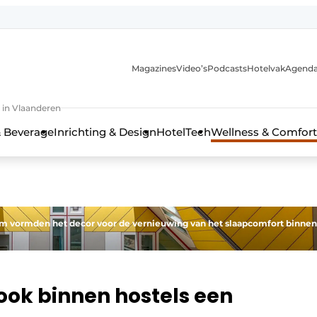
Magazines
Video’s
Podcasts
Hotelvak
Agend
 in Vlaanderen
 Beverage
Inrichting & Design
HotelTech
Wellness & Comfort
m vormden het decor voor de vernieuwing van het slaapcomfort binnen
 ook binnen hostels een