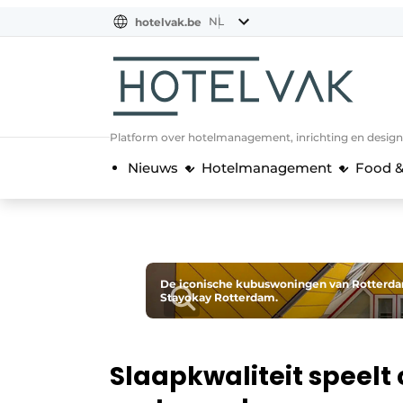
NL
hotelvak.be
BE
EN
NL
EN
FR
Platform over hotelmanagement, inrichting en design
Nieuws
Hotelmanagement
Food &
De iconische kubuswoningen van Rotterda
Stayokay Rotterdam.
Slaapkwaliteit speelt