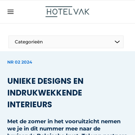
NL
hotelvak.be
BE
EN
NL
EN
FR
Categorieën
NR 02 2024
De Pen
UNIEKE DESIGNS EN
Internationaal
INDRUKWEKKENDE
Projecten
INTERIEURS
Met de zomer in het vooruitzicht nemen
HR & Personeel
we je in dit nummer mee naar de