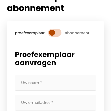
abonnement
proefexemplaar
abonnement
Proefexemplaar
aanvragen
Uw
naam
*
Uw
e-
mailadres