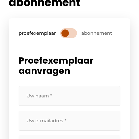
abonnement
proefexemplaar
abonnement
Proefexemplaar
aanvragen
Uw
naam
*
Uw
e-
mailadres
*