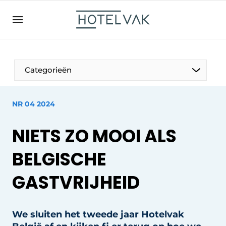
NL
hotelvak.be
BE
EN
NL
EN
FR
Categorieën
NR 04 2024
De Pen
NIETS ZO MOOI ALS
Internationaal
BELGISCHE
Projecten
GASTVRIJHEID
HR & Personeel
We sluiten het tweede jaar Hotelvak