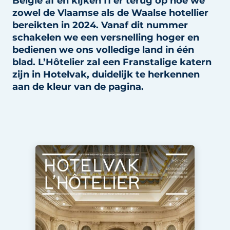
België af en kijken fi er terug op hoe we
Housekeeping
zowel de Vlaamse als de Waalse hotellier
bereikten in 2024. Vanaf dit nummer
schakelen we een versnelling hoger en
bedienen we ons volledige land in één
blad. L’Hôtelier zal een Franstalige katern
zijn in Hotelvak, duidelijk te herkennen
aan de kleur van de pagina.