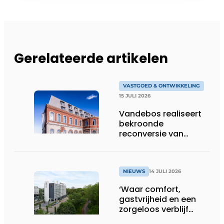
Gerelateerde artikelen
VASTGOED & ONTWIKKELING
15 JULI 2026
Vandebos realiseert
bekroonde
reconversie van
Gasthuis by Martin’s
Klooster
NIEUWS
14 JULI 2026
‘Waar comfort,
gastvrijheid en een
zorgeloos verblijf
samenkomen’