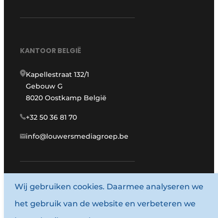
KANTOOR BELGIË
Kapellestraat 132/1
Gebouw G
8020 Oostkamp België
+32 50 36 81 70
info@louwersmediagroep.be
Wij gebruiken cookies. Daarmee analyseren we
www.louwersmediagroep.com
het gebruik van de website en verbeteren we
© 1987 - 2026 Louwersmediagroep.