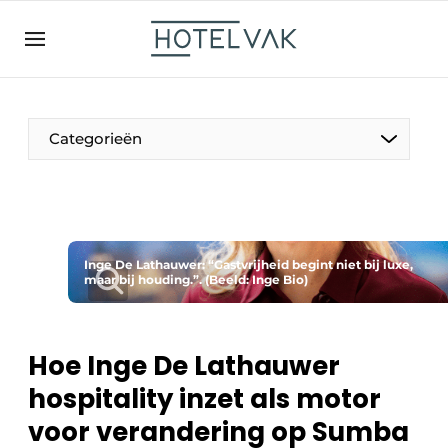
NL
hotelvak.be
BE
EN
NL
EN
FR
Categorieën
De Pen
Inge De Lathauwer: “Gastvrijheid begint niet bij luxe,
Internationaal
maar bij houding.”. (Beeld: Inge Bio)
Projecten
Hoe Inge De Lathauwer
hospitality inzet als motor
HR & Personeel
voor verandering op Sumba