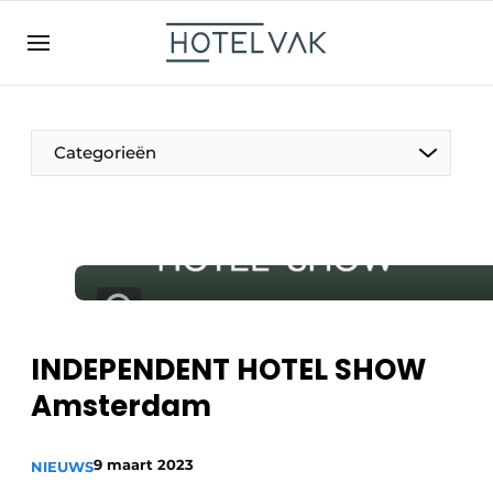
NL
hotelvak.be
BE
EN
NL
EN
FR
Categorieën
De Pen
Internationaal
Projecten
INDEPENDENT HOTEL SHOW
Amsterdam
HR & Personeel
9 maart 2023
NIEUWS