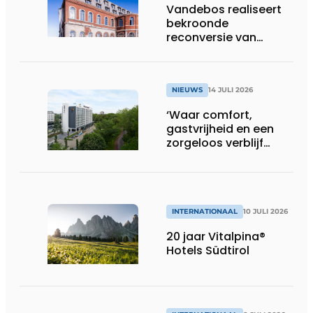
Vandebos realiseert
bekroonde
reconversie van
Gasthuis by Martin’s
Klooster
NIEUWS
14 JULI 2026
‘Waar comfort,
gastvrijheid en een
zorgeloos verblijf
samenkomen’
INTERNATIONAAL
10 JULI 2026
20 jaar Vitalpina®
Hotels Südtirol