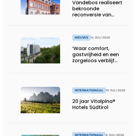
Vandebos realiseert
bekroonde
reconversie van
Gasthuis by Martin’s
Klooster
NIEUWS
14 JULI 2026
‘Waar comfort,
gastvrijheid en een
zorgeloos verblijf
samenkomen’
INTERNATIONAAL
10 JULI 2026
20 jaar Vitalpina®
Hotels Südtirol
INTERNATIONAAL
8 JULI 2026