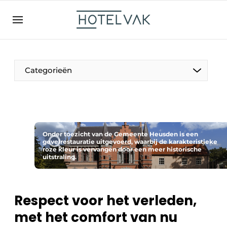
NL
hotelvak.be
BE
EN
NL
EN
FR
Categorieën
De Pen
Onder toezicht van de Gemeente Heusden is een
Internationaal
gevelrestauratie uitgevoerd, waarbij de karakteristieke
roze kleur is vervangen door een meer historische
uitstraling.
Projecten
Respect voor het verleden,
met het comfort van nu
HR & Personeel