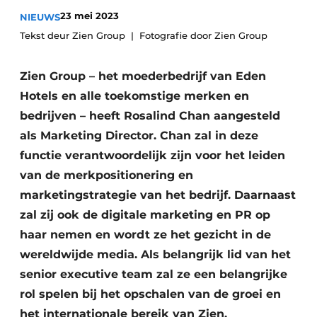
Housekeeping
23 mei 2023
NIEUWS
Tekst deur Zien Group
Fotografie door Zien Group
Zien Group – het moederbedrijf van Eden
Hotels en alle toekomstige merken en
bedrijven – heeft Rosalind Chan aangesteld
als Marketing Director. Chan zal in deze
functie verantwoordelijk zijn voor het leiden
van de merkpositionering en
marketingstrategie van het bedrijf. Daarnaast
zal zij ook de digitale marketing en PR op
haar nemen en wordt ze het gezicht in de
wereldwijde media. Als belangrijk lid van het
senior executive team zal ze een belangrijke
rol spelen bij het opschalen van de groei en
het internationale bereik van Zien.