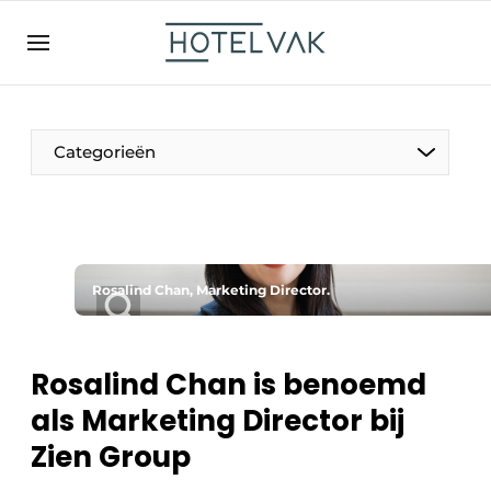
NL
hotelvak.be
BE
EN
NL
EN
FR
Categorieën
De Pen
Rosalind Chan, Marketing Director.
Internationaal
Projecten
Rosalind Chan is benoemd
als Marketing Director bij
Zien Group
HR & Personeel