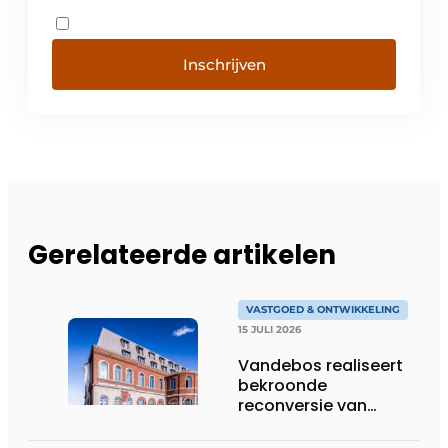
Inschrijven
Gerelateerde artikelen
VASTGOED & ONTWIKKELING
15 JULI 2026
Vandebos realiseert
bekroonde
reconversie van
Gasthuis by Martin’s
Klooster