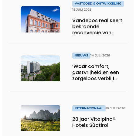
VASTGOED & ONTWIKKELING
15 JULI 2026
Vandebos realiseert
bekroonde
reconversie van
Gasthuis by Martin’s
Klooster
NIEUWS
14 JULI 2026
‘Waar comfort,
gastvrijheid en een
zorgeloos verblijf
samenkomen’
INTERNATIONAAL
10 JULI 2026
20 jaar Vitalpina®
Hotels Südtirol