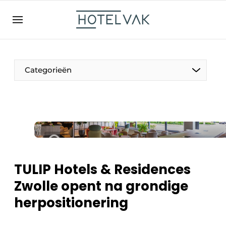
NL
hotelvak.be
BE
EN
NL
EN
FR
Categorieën
De Pen
Internationaal
Projecten
TULIP Hotels & Residences
Zwolle opent na grondige
herpositionering
HR & Personeel