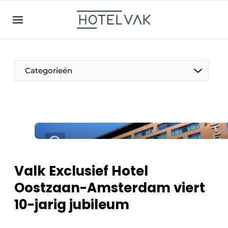
NL
hotelvak.be
BE
EN
NL
EN
FR
Categorieën
De Pen
Internationaal
Projecten
Valk Exclusief Hotel
Oostzaan-Amsterdam viert
10-jarig jubileum
HR & Personeel