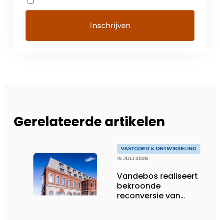
Gerelateerde artikelen
VASTGOED & ONTWIKKELING
15 JULI 2026
Vandebos realiseert
bekroonde
reconversie van
Gasthuis by Martin’s
Klooster