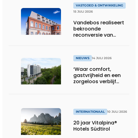
VASTGOED & ONTWIKKELING
15 JULI 2026
Vandebos realiseert
bekroonde
reconversie van
Gasthuis by Martin’s
Klooster
NIEUWS
14 JULI 2026
‘Waar comfort,
gastvrijheid en een
zorgeloos verblijf
samenkomen’
INTERNATIONAAL
10 JULI 2026
20 jaar Vitalpina®
Hotels Südtirol