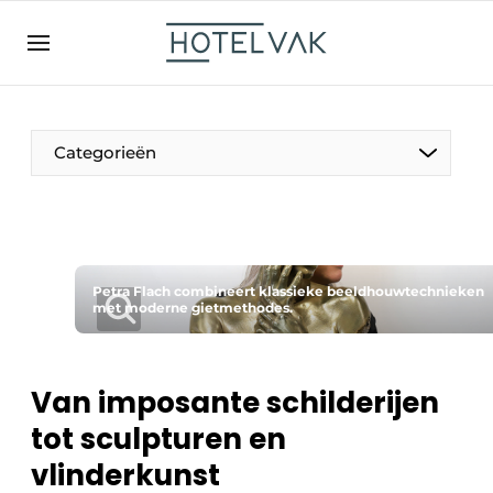
NL
hotelvak.be
BE
EN
NL
EN
FR
Categorieën
De Pen
Petra Flach combineert klassieke beeldhouwtechnieken
Internationaal
met moderne gietmethodes.
Projecten
Van imposante schilderijen
tot sculpturen en
HR & Personeel
vlinderkunst