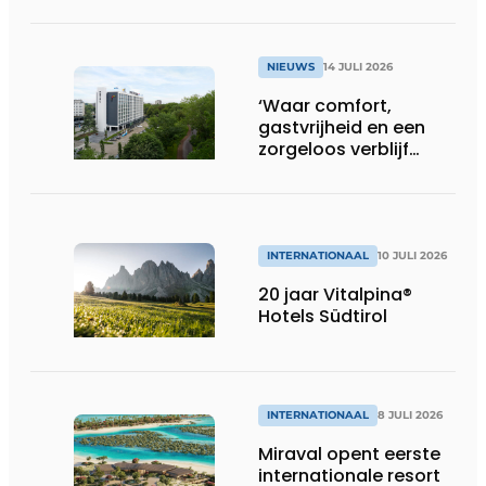
Gasthuis by Martin’s
Klooster
NIEUWS
14 JULI 2026
‘Waar comfort,
gastvrijheid en een
zorgeloos verblijf
samenkomen’
INTERNATIONAAL
10 JULI 2026
20 jaar Vitalpina®
Hotels Südtirol
INTERNATIONAAL
8 JULI 2026
Miraval opent eerste
internationale resort