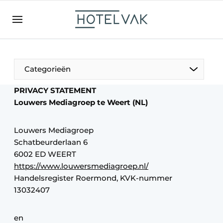
NL
hotelvak.be
BE
EN
NL
EN
FR
Categorieën
PRIVACY STATEMENT
Louwers Mediagroep te Weert (NL)
De Pen
Louwers Mediagroep
Internationaal
Schatbeurderlaan 6
6002 ED WEERT
Projecten
https://www.louwersmediagroep.nl/
Handelsregister Roermond, KVK-nummer
13032407
HR & Personeel
en