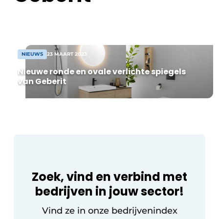
Housekeeping
vakantie dicht bij de natuur, waarin
duurzaamheid centraal staat. Inmiddels
bestaat de samenwerking uit zo’n […]
NIEUWS
23 MAART 2023
Nieuwe ronde en ovale verlichte spiegels
van Geberit
Zoek, vind en verbind met
bedrijven in jouw sector!
Vind ze in onze bedrijvenindex