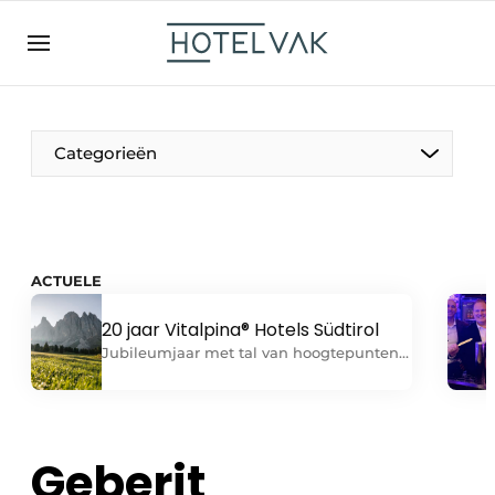
NL
hotelvak.be
BE
EN
NL
EN
FR
Categorieën
De Pen
ACTUELE
Internationaal
20 jaar Vitalpina® Hotels Südtirol
Jubileumjaar met tal van hoogtepunten
Projecten
bij de aangesloten hotels Samen
gegroeid, samen trots Reden voor een
feestje bij de Vitalpina® Hotels Südtirol:
precies twintig jaar geleden sloegen een
Geberit
HR & Personeel
aantal ambitieuze hoteliers de handen
ineen met een gezamenlijke visie op een