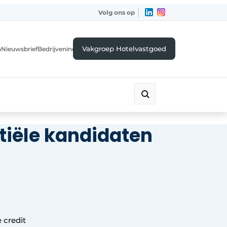
Volg ons op
Vakgroep Hotelvastgoed
a
Nieuwsbrief
Bedrijvenindex
ntiële kandidaten
 credit