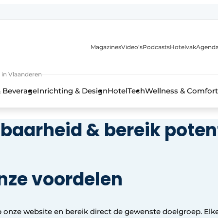
Magazines
Video’s
Podcasts
Hotelvak
Agend
 in Vlaanderen
 Beverage
Inrichting & Design
HotelTech
Wellness & Comfort
tbaarheid & bereik pote
onze voordelen
 onze website en bereik direct de gewenste doelgroep. Elke