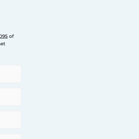
095
of
het