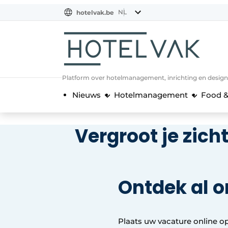
NL
hotelvak.be
BE
EN
NL
EN
FR
Platform over hotelmanagement, inrichting en design
Nieuws
Hotelmanagement
Food &
Vergroot je zich
Ontdek al 
Plaats uw vacature online op