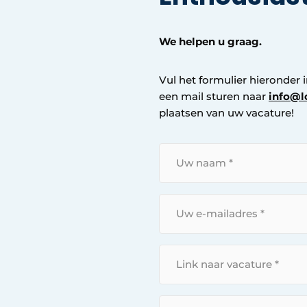
We helpen u graag.
Vul het formulier hieronder 
een mail sturen naar
info@l
plaatsen van uw vacature!
U
w
n
U
a
w
a
e
m
L
-
*
i
m
n
a
B
k
i