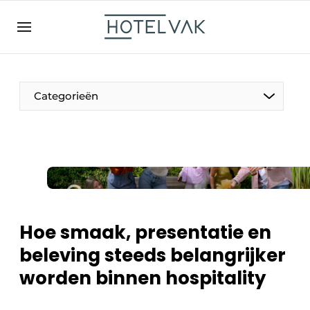
NL
hotelvak.be
BE
EN
NL
EN
FR
Categorieën
De Pen
Internationaal
Projecten
Hoe smaak, presentatie en
beleving steeds belangrijker
worden binnen hospitality
HR & Personeel