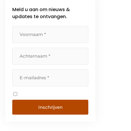
bakkerijproducten met handige
Meld u aan om nieuws &
oplossingen voor al jouw ontbijt-,
updates te ontvangen.
brunch-, lunch-, burger- en
dessertcreaties. Of […]