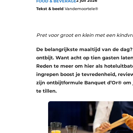
2 juli 2026
FOOD & BEVERAGE
Tekst & beeld
Vandemoortele®
Pret voor groot en klein met een kindvri
De belangrijkste maaltijd van de dag? D
ontbijt. Want acht op tien gasten late
Reden te meer om hier als hoteluitbate
ingrepen boost je tevredenheid, revi
zijn ontbijtformule Banquet d’Or® om 
te tillen.