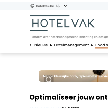
NL
hotelvak.be
BE
EN
NL
EN
FR
Platform over hotelmanagement, inrichting en design
Nieuws
Hotelmanagement
Food &
Met de kleurrijke ontbijtspies met mini-v
Optimaliseer jouw ont