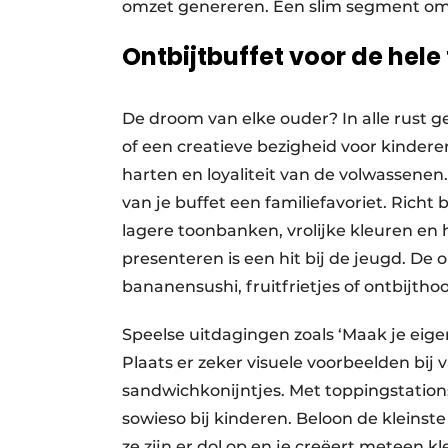
omzet genereren. Een slim segment om a
Ontbijtbuffet voor de hele
De droom van elke ouder? In alle rust g
of een creatieve bezigheid voor kindere
harten en loyaliteit van de volwassene
van je buffet een familiefavoriet. Richt
lagere toonbanken, vrolijke kleuren en 
presenteren is een hit bij de jeugd. De
bananensushi, fruitfrietjes of ontbijthoo
Speelse uitdagingen zoals ‘Maak je eige
Plaats er zeker visuele voorbeelden bi
sandwichkonijntjes. Met toppingstations
sowieso bij kinderen. Beloon de kleinste 
ze zijn er dol op en je creëert meteen 