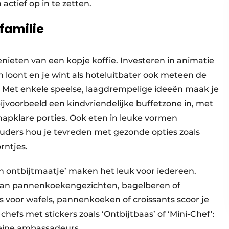
ctief op in te zetten.
 familie
enieten van een kopje koffie. Investeren in animatie
n loont en je wint als hoteluitbater ook meteen de
n. Met enkele speelse, laagdrempelige ideeën maak je
 bijvoorbeeld een kindvriendelijke buffetzone in, met
hapklare porties. Ook eten in leuke vormen
 ouders hou je tevreden met gezonde opties zoals
rntjes.
n ontbijtmaatje’ maken het leuk voor iedereen.
j van pannenkoekengezichten, bagelberen of
 voor wafels, pannenkoeken of croissants scoor je
chefs met stickers zoals ‘Ontbijtbaas’ of ‘Mini-Chef’:
kleine ambassadeurs.