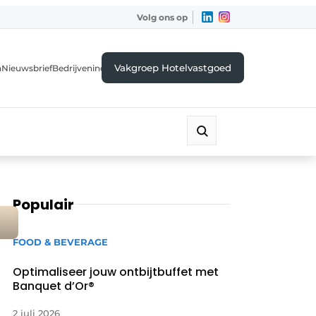
Volg ons op
Vakgroep Hotelvastgoed
a
Nieuwsbrief
Bedrijvenindex
Populair
FOOD & BEVERAGE
Optimaliseer jouw ontbijtbuffet met
Banquet d’Or®
2 juli 2026