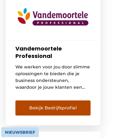
Vandemoortele
Professional
We werken voor jou door slimme
oplossingen te bieden die je
business ondersteunen,
waardoor je jouw klanten een
geweldige foodervaring kan
bezorgen. De behoeften van de
klant zijn een essentiële factor
Bekijk Bedrijfsprofiel
bij de ontwikkeling van onze
producten Ontdek ons
uitgebreide
NIEUWSBRIEF
diepvriesassortiment