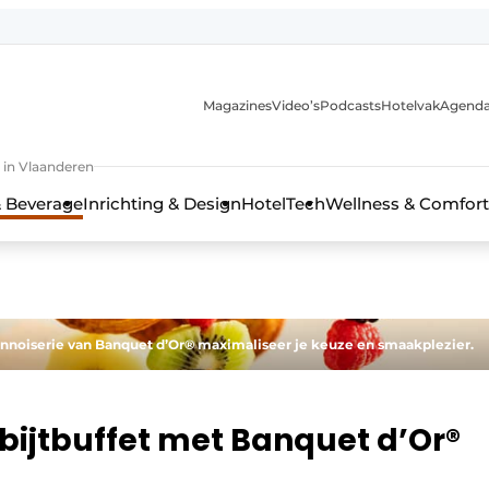
Magazines
Video’s
Podcasts
Hotelvak
Agend
 in Vlaanderen
 Beverage
Inrichting & Design
HotelTech
Wellness & Comfort
iennoiserie van Banquet d’Or® maximaliseer je keuze en smaakplezier.
bijtbuffet met Banquet d’Or®