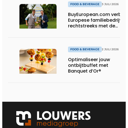
FOOD & BEVERAGE
3 JULI 2026
BuyEuropean.com verbind
Europese familiebedrijven
rechtstreeks met de
consument
FOOD & BEVERAGE
2 JULI 2026
Optimaliseer jouw
ontbijtbuffet met
Banquet d’Or®