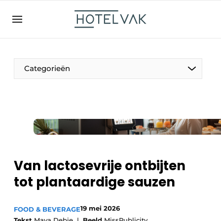
NL
hotelvak.be
BE
EN
NL
EN
FR
Categorieën
De Pen
Internationaal
Projecten
Van lactosevrije ontbijten
tot plantaardige sauzen
HR & Personeel
19 mei 2026
FOOD & BEVERAGE
Tekst
Maya Debie |
Beeld
MissPublicity