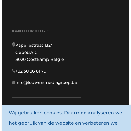
KANTOOR BELGIË
Kapellestraat 132/1
Gebouw G
8020 Oostkamp België
+32 50 36 81 70
info@louwersmediagroep.be
www.louwersmediagroep.com
Wij gebruiken cookies. Daarmee analyseren we
het gebruik van de website en verbeteren we
© 1987 - 2026 Louwersmediagroep.