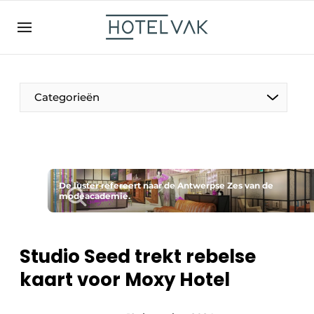
NL
hotelvak.be
BE
EN
NL
EN
FR
Categorieën
De Pen
De luster refereert naar de Antwerpse Zes van de
Internationaal
modeacademie.
Projecten
Studio Seed trekt rebelse
kaart voor Moxy Hotel
HR & Personeel