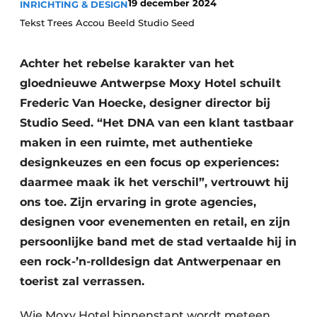
19 december 2024
INRICHTING & DESIGN
Housekeeping
Tekst Trees Accou Beeld Studio Seed
Achter het rebelse karakter van het
gloednieuwe Antwerpse Moxy Hotel schuilt
Frederic Van Hoecke, designer director bij
Studio Seed. “Het DNA van een klant tastbaar
maken in een ruimte, met authentieke
designkeuzes en een focus op experiences:
daarmee maak ik het verschil”, vertrouwt hij
ons toe. Zijn ervaring in grote agencies,
designen voor evenementen en retail, en zijn
persoonlijke band met de stad vertaalde hij in
een rock-’n-rolldesign dat Antwerpenaar en
toerist zal verrassen.
Wie Moxy Hotel binnenstapt wordt meteen