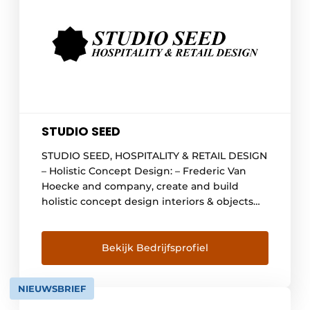
STUDIO SEED
STUDIO SEED, HOSPITALITY & RETAIL DESIGN
– Holistic Concept Design: – Frederic Van
Hoecke and company, create and build
holistic concept design interiors & objects
for hotels, restaurants, shops and offices at
Studio Seed. With purpose and between
rock’n roll and art. Because more than just
Bekijk Bedrijfsprofiel
cosmetics, these times need vision that
works in the […]
NIEUWSBRIEF