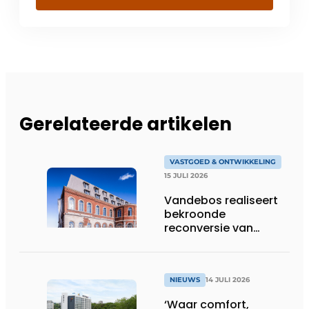
Gerelateerde artikelen
VASTGOED & ONTWIKKELING
15 JULI 2026
Vandebos realiseert
bekroonde
reconversie van
Gasthuis by Martin’s
Klooster
NIEUWS
14 JULI 2026
‘Waar comfort,