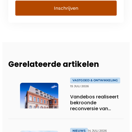
Inschrijven
Gerelateerde artikelen
VASTGOED & ONTWIKKELING
15 JULI 2026
Vandebos realiseert
bekroonde
reconversie van
Gasthuis by Martin’s
Klooster
NIEUWS
14 JULI 2026