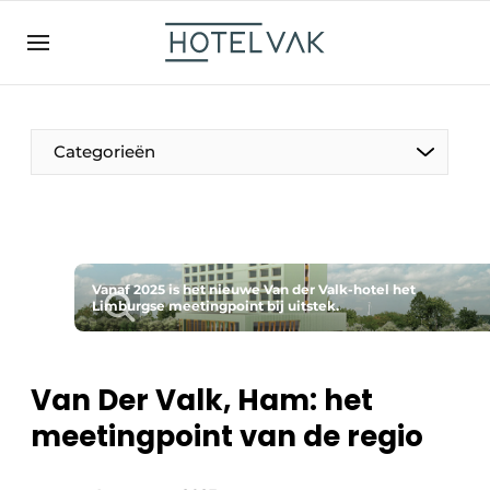
NL
hotelvak.be
BE
EN
NL
EN
FR
Categorieën
De Pen
Vanaf 2025 is het nieuwe Van der Valk-hotel het
Internationaal
Limburgse meetingpoint bij uitstek.
Projecten
Van Der Valk, Ham: het
meetingpoint van de regio
HR & Personeel