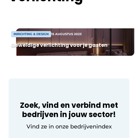
Housekeeping
vakantie dicht bij de natuur, waarin
duurzaamheid centraal staat. Inmiddels
bestaat de samenwerking uit zo’n […]
INRICHTING & DESIGN
15 AUGUSTUS 2023
Geweldige verlichting voor je gasten
Zoek, vind en verbind met
bedrijven in jouw sector!
Vind ze in onze bedrijvenindex