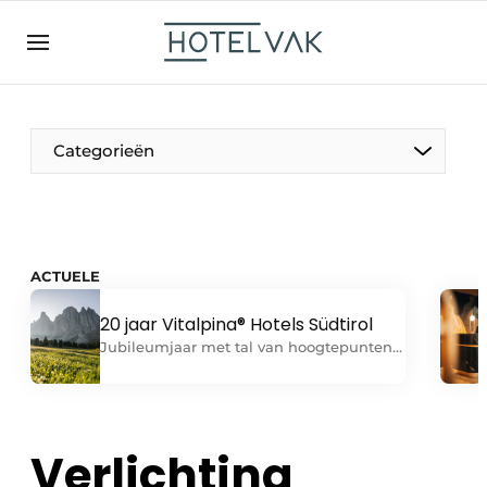
NL
hotelvak.be
BE
EN
NL
EN
FR
Categorieën
De Pen
ACTUELE
Internationaal
20 jaar Vitalpina® Hotels Südtirol
Jubileumjaar met tal van hoogtepunten
Projecten
bij de aangesloten hotels Samen
gegroeid, samen trots Reden voor een
feestje bij de Vitalpina® Hotels Südtirol:
precies twintig jaar geleden sloegen een
Verlichting
HR & Personeel
aantal ambitieuze hoteliers de handen
ineen met een gezamenlijke visie op een