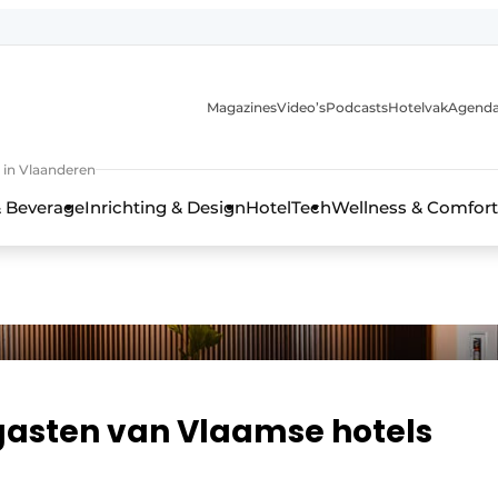
Magazines
Video’s
Podcasts
Hotelvak
Agend
 in Vlaanderen
 Beverage
Inrichting & Design
HotelTech
Wellness & Comfort
 gasten van Vlaamse hotels