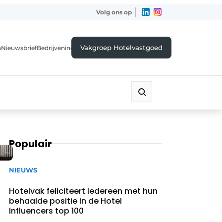
Volg ons op
Vakgroep Hotelvastgoed
a
Nieuwsbrief
Bedrijvenindex
Populair
NIEUWS
Hotelvak feliciteert iedereen met hun
behaalde positie in de Hotel
Influencers top 100