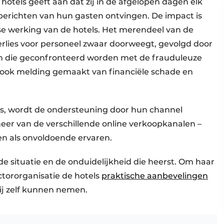
otels geeft aan dat zij in de afgelopen dagen elk
erichten van hun gasten ontvingen. De impact is
jkse werking van de hotels. Het merendeel van de
sverlies voor personeel zwaar doorweegt, gevolgd door
n die geconfronteerd worden met de frauduleuze
t ook melding gemaakt van financiële schade en
ls, wordt de ondersteuning door hun channel
eer van de verschillende online verkoopkanalen –
en als onvoldoende ervaren.
e situatie en de onduidelijkheid die heerst. Om haar
tororganisatie de hotels
praktische aanbevelingen
ij zelf kunnen nemen.