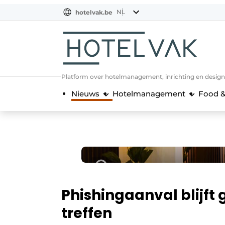
NL
hotelvak.be
BE
EN
NL
EN
FR
Platform over hotelmanagement, inrichting en design
Nieuws
Hotelmanagement
Food &
Phishingaanval blijft
treffen