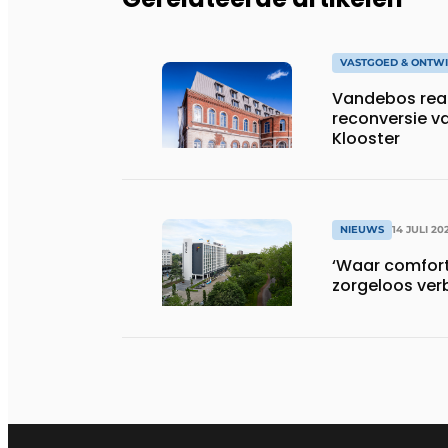
VASTGOED & ONTWI
Vandebos real
reconversie v
Klooster
NIEUWS
14 JULI 20
‘Waar comfort,
zorgeloos ver