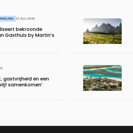
KKELING
15 JULI 2026
iseert bekroonde
an Gasthuis by Martin’s
26
 gastvrijheid en een
blijf samenkomen’