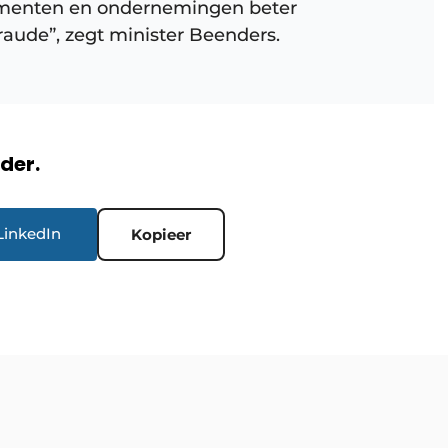
umenten en ondernemingen beter
raude”, zegt minister Beenders.
rder.
LinkedIn
Kopieer