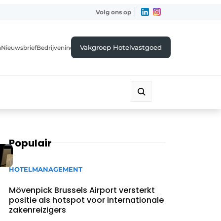
Volg ons op
Vakgroep Hotelvastgoed
a
Nieuwsbrief
Bedrijvenindex
Populair
HOTELMANAGEMENT
Mövenpick Brussels Airport versterkt
positie als hotspot voor internationale
zakenreizigers