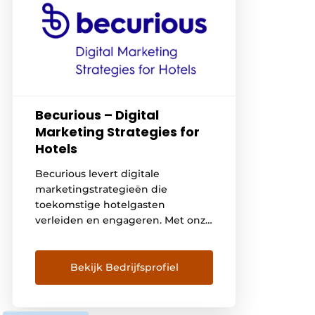
Becurious – Digital
Marketing Strategies for
Hotels
Becurious levert digitale
marketingstrategieën die
toekomstige hotelgasten
verleiden en engageren. Met onze
dienstverlening op het gebied
van hotel branding, maatwerk
hotel website design en digitale
Bekijk Bedrijfsprofiel
hotelmarketing verleiden we
potentiële hotelgasten tot het
maken van directe reserveringen.