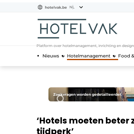
NL
hotelvak.be
BE
EN
NL
EN
FR
Platform over hotelmanagement, inrichting en design
Nieuws
Hotelmanagement
Food &
Zoekvragen worden gedetailleerder.
‘Hotels moeten beter 
tijdperk’