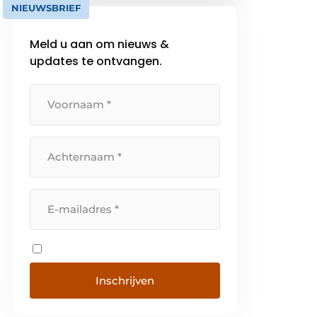
NIEUWSBRIEF
Bekijk hier ons portfolio:
https://www.becurious.com/nl/ons-
Meld u aan om nieuws &
werk
updates te ontvangen.