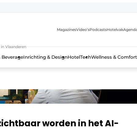
Magazines
Video’s
Podcasts
Hotelvak
Agend
 in Vlaanderen
 Beverage
Inrichting & Design
HotelTech
Wellness & Comfort
zichtbaar worden in het AI-