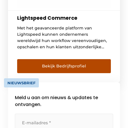
Lightspeed Commerce
Met het geavanceerde platform van
Lightspeed kunnen ondernemers
wereldwijd hun workflow vereenvoudigen,
opschalen en hun klanten uitzonderlijke
ervaringen bieden. Lightspeed’s
kassasysteem is ontworpen voor
horecaondernemers met ambitie. Wij geven
Bekijk Bedrijfsprofiel
ondernemers de tools die ze nodig hebben
om de status quo uit te dagen. Lightspeed
NIEUWSBRIEF
Restaurant Lightspeed’s complete
ondernemersplatform stelt wereldwijd
Meld u aan om nieuws & updates te
horecaondernemers in staat om te […]
ontvangen.