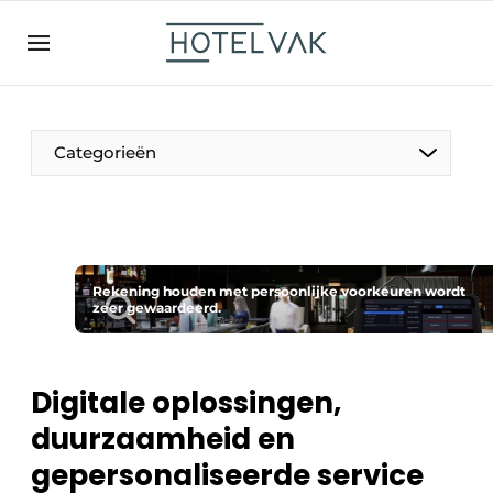
NL
hotelvak.be
BE
EN
NL
EN
FR
Categorieën
De Pen
Rekening houden met persoonlijke voorkeuren wordt
Internationaal
zeer gewaardeerd.
Projecten
Digitale oplossingen,
duurzaamheid en
HR & Personeel
gepersonaliseerde service