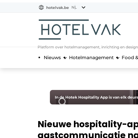
NL
hotelvak.be
BE
EN
NL
EN
FR
Platform over hotelmanagement, inrichting en design
Nieuws
Hotelmanagement
Food &
In de Hotek Hospitality App is van elk deurs
Nieuwe hospitality-ap
gastcommunicatie na