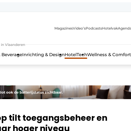
Magazines
Video’s
Podcasts
Hotelvak
Agend
 in Vlaanderen
 Beverage
Inrichting & Design
HotelTech
Wellness & Comfort
lot ook de batterijstatus zichtbaar.
p tilt toegangsbeheer en
ar hoger niveau