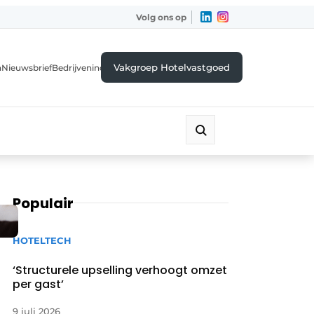
Volg ons op
Vakgroep Hotelvastgoed
a
Nieuwsbrief
Bedrijvenindex
Populair
HOTELTECH
‘Structurele upselling verhoogt omzet
per gast’
9 juli 2026