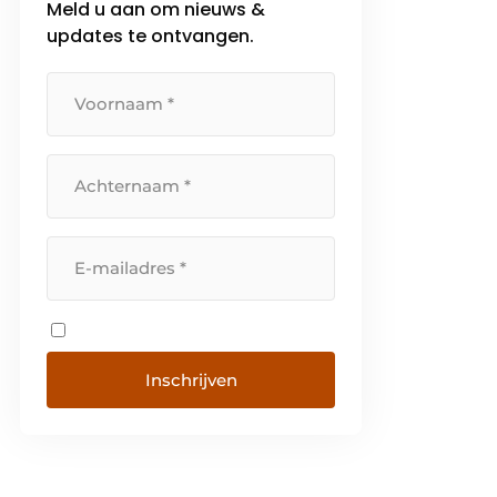
Meld u aan om nieuws &
offline- en online toepassingen
updates te ontvangen.
gebaseerd op de nieuwste
technieken. Hotek heeft een
eigen montage- […]