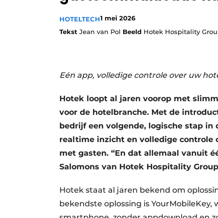
1 mei 2026
HOTELTECH
Tekst
Jean van Pol
Beeld
Hotek Hospitality Gro
Eén app, volledige controle over uw hot
Hotek loopt al jaren voorop met slimm
voor de hotelbranche. Met de introduc
bedrijf een volgende, logische stap in 
realtime inzicht en volledige contro
met gasten. “En dat allemaal vanuit é
Salomons van Hotek Hospitality Group
Hotek staat al jaren bekend om oplossi
bekendste oplossing is YourMobileKey
smartphone, zonder appdownload en zo