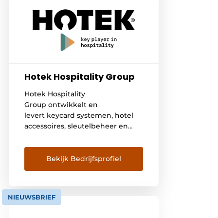
Hotek Hospitality Group
Hotek Hospitality
Group ontwikkelt en
levert keycard systemen, hotel
accessoires, sleutelbeheer en
toegangscontrole oplossingen.
Vanuit ons hoofdkantoor in
Etten-Leur bedienen wij meer
Bekijk Bedrijfsprofiel
dan 10.000 klanten wereldwijd.
Hotek Hospitality Group is sinds
1999 marktleider op het gebied
NIEUWSBRIEF
van hotelsloten en ontwikkelt
innovatieve systemen voor