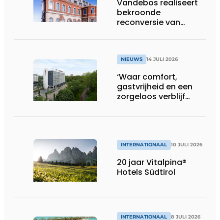
Vandebos realiseert
bekroonde
reconversie van
Gasthuis by Martin’s
Klooster
NIEUWS
14 JULI 2026
‘Waar comfort,
gastvrijheid en een
zorgeloos verblijf
samenkomen’
INTERNATIONAAL
10 JULI 2026
20 jaar Vitalpina®
Hotels Südtirol
INTERNATIONAAL
8 JULI 2026