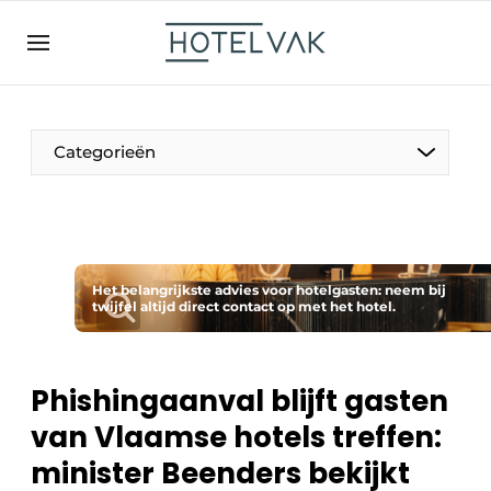
NL
hotelvak.be
BE
EN
NL
EN
FR
Categorieën
De Pen
Het belangrijkste advies voor hotelgasten: neem bij
Internationaal
twijfel altijd direct contact op met het hotel.
Projecten
Phishingaanval blijft gasten
van Vlaamse hotels treffen:
HR & Personeel
minister Beenders bekijkt