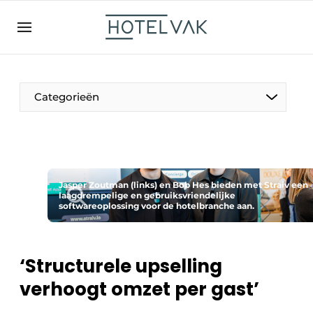
NL
hotelvak.be
BE
EN
NL
EN
FR
Categorieën
De Pen
Jasper Zoutman (links) en Bob Hes bieden met Straiv een
Internationaal
laagdrempelige en gebruiksvriendelijke
softwareoplossing voor de hotelbranche aan.
Projecten
‘Structurele upselling
verhoogt omzet per gast’
HR & Personeel