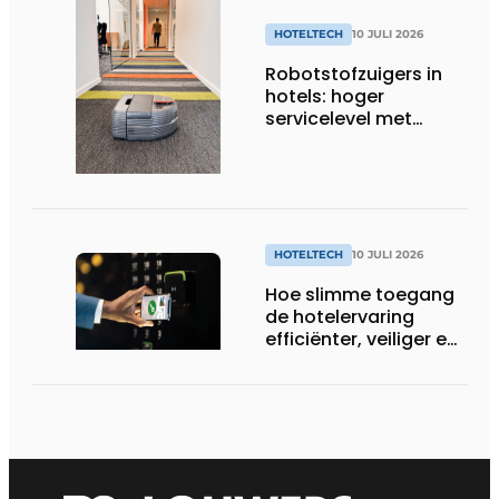
HOTELTECH
10 JULI 2026
Robotstofzuigers in
hotels: hoger
servicelevel met
slimme technologie
HOTELTECH
10 JULI 2026
Hoe slimme toegang
de hotelervaring
efficiënter, veiliger en
gastvrijer maakt