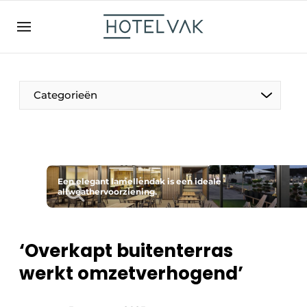
NL
hotelvak.be
BE
EN
NL
EN
FR
Categorieën
De Pen
Een elegant lamellendak is een ideale
Internationaal
allweathervoorziening.
Projecten
‘Overkapt buitenterras
werkt omzetverhogend’
HR & Personeel