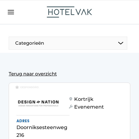
NL
hotelvak.be
BE
EN
NL
EN
FR
Categorieën
De Pen
Terug naar overzicht
Internationaal
GESPONSORD
Kortrijk
Projecten
Evenement
ADRES
Doorniksesteenweg
HR & Personeel
216