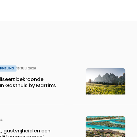
KKELING
15 JULI 2026
iseert bekroonde
an Gasthuis by Martin’s
26
 gastvrijheid en een
blijf samenkomen’