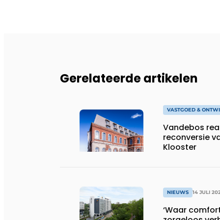
Gerelateerde artikelen
VASTGOED & ONTWI
Vandebos real
reconversie v
Klooster
NIEUWS
14 JULI 20
‘Waar comfort,
zorgeloos ver