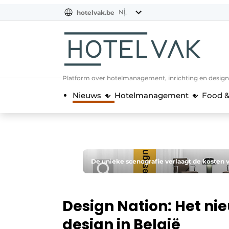
NL
hotelvak.be
BE
EN
NL
EN
FR
Platform over hotelmanagement, inrichting en design
Nieuws
Hotelmanagement
Food &
De unieke scenografie verlaagt de kosten v
Design Nation: Het ni
design in België