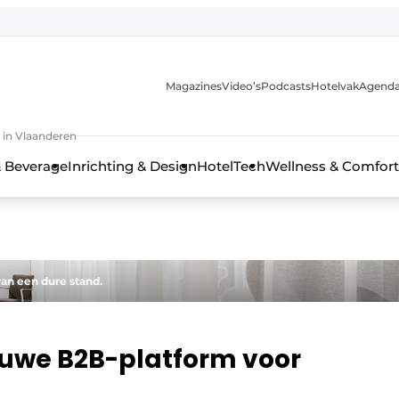
Magazines
Video’s
Podcasts
Hotelvak
Agend
 in Vlaanderen
 Beverage
Inrichting & Design
HotelTech
Wellness & Comfort
an een dure stand.
euwe B2B-platform voor