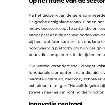
Op het ritme van de secto
Na het tijdperk van de gerenommeerde 
Belgische designlandschap. Binnen het 
nieuw beursconcept te ontwikkelen: even
aangepast aan de actuele noden van de 
bij heel wat fabrikanten – uit ons land 
hoogwaardig platform om hun designinno
beurs die compacter is in de tijd en enk
“De wereld verandert snel. Vroeger vols
functionele elementen, maar die tijd 
warmte uitstralen, met cosy zithoeken e
exhibition manager. “Hetzelfde geldt b
streven naar een inrichting die functiona
Innovatie centraal