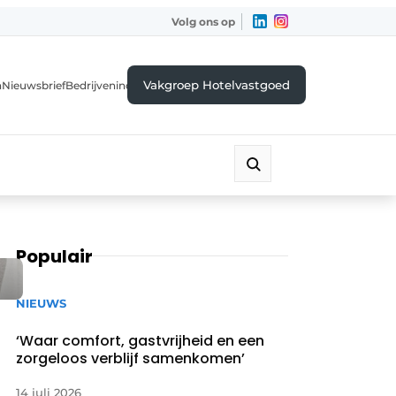
Volg ons op
Vakgroep Hotelvastgoed
a
Nieuwsbrief
Bedrijvenindex
Populair
NIEUWS
‘Waar comfort, gastvrijheid en een
zorgeloos verblijf samenkomen’
14 juli 2026