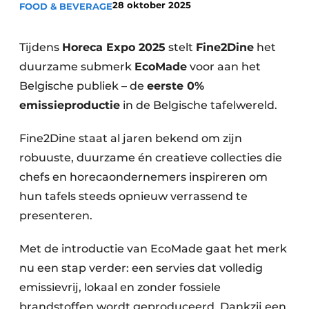
28 oktober 2025
FOOD & BEVERAGE
Housekeeping
Tijdens
Horeca Expo 2025
stelt
Fine2Dine
het
duurzame submerk
EcoMade
voor aan het
Belgische publiek – de
eerste 0%
emissieproductie
in de Belgische tafelwereld.
Fine2Dine staat al jaren bekend om zijn
robuuste, duurzame én creatieve collecties die
chefs en horecaondernemers inspireren om
hun tafels steeds opnieuw verrassend te
presenteren.
Met de introductie van EcoMade gaat het merk
nu een stap verder: een servies dat volledig
emissievrij, lokaal en zonder fossiele
brandstoffen wordt geproduceerd. Dankzij een