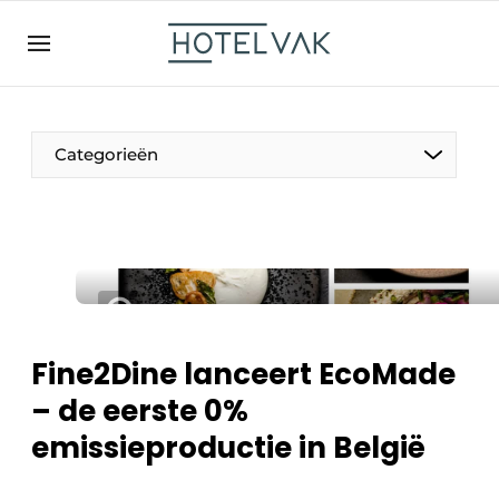
NL
hotelvak.be
BE
EN
NL
EN
FR
Categorieën
De Pen
Internationaal
Projecten
Fine2Dine lanceert EcoMade
– de eerste 0%
emissieproductie in België
HR & Personeel