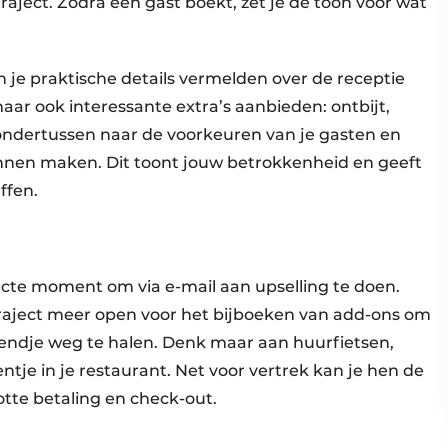
aject. Zodra een gast boekt, zet je de toon voor wat
n je praktische details vermelden over de receptie
aar ook interessante extra’s aanbieden: ontbijt,
 ondertussen naar de voorkeuren van je gasten en
kunnen maken. Dit toont jouw betrokkenheid en geeft
ffen.
rfecte moment om via e-mail aan upselling te doen.
traject meer open voor het bijboeken van add-ons om
ndje weg te halen. Denk maar aan huurfietsen,
entje in je restaurant. Net voor vertrek kan je hen de
otte betaling en check-out.