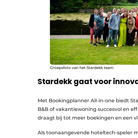
Groepsfoto van het Stardekk team
Stardekk gaat voor innova
Met Bookingplanner All-in-one biedt St
B&B of vakantiewoning succesvol en effi
draagt bij tot meer boekingen en een v
Als toonaangevende hoteltech-speler met