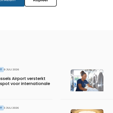
T
8 JULI 2026
sels Airport versterkt
tspot voor internationale
T
3 JULI 2026