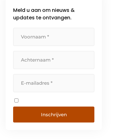
Manager, een Booking Engine
Meld u aan om nieuws &
ontworpen voor maximale
updates te ontvangen.
conversie en een
gebruiksvriendelijk Property […]