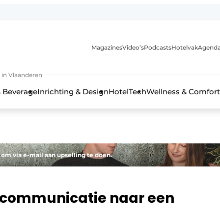
Magazines
Video’s
Podcasts
Hotelvak
Agend
 in Vlaanderen
 Beverage
Inrichting & Design
HotelTech
Wellness & Comfort
 om via e-mail aan upselling te doen.
encommunicatie naar een