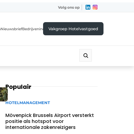
Volg ons op
Vakgroep Hotelvastgoed
a
Nieuwsbrief
Bedrijvenindex
Populair
HOTELMANAGEMENT
Mövenpick Brussels Airport versterkt
positie als hotspot voor
internationale zakenreizigers