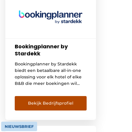
Bookingplanner by
Stardekk
Bookingplanner by Stardekk
biedt een betaalbare all-in-one
oplossing voor elk hotel of elke
B&B die meer boekingen wil
bereiken met minder
administratie. Dankzij
Bookingplanner All-in-one kan je
Bekijk Bedrijfsprofiel
wekelijks uren tijd besparen en
een uitstekende gastervaring
bieden. Het pakket bestaat uit
NIEUWSBRIEF
een betrouwbare Channel