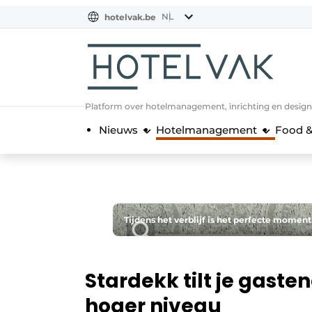
NL
hotelvak.be
BE
EN
NL
EN
FR
Platform over hotelmanagement, inrichting en design
Nieuws
Hotelmanagement
Food &
Tijdens het verblijf is het perfecte moment
Stardekk tilt je gast
hoger niveau