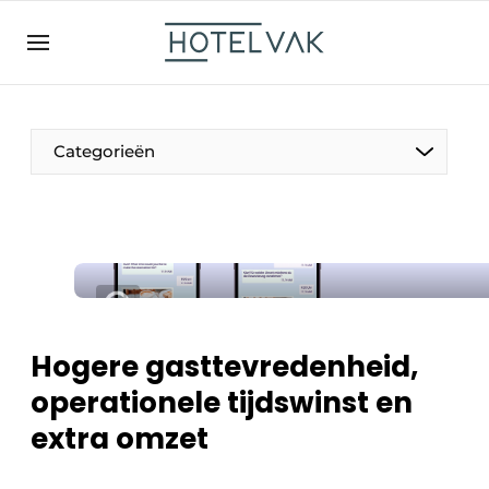
NL
hotelvak.be
BE
EN
NL
EN
FR
Categorieën
De Pen
Internationaal
Projecten
Hogere gasttevredenheid,
operationele tijdswinst en
extra omzet
HR & Personeel