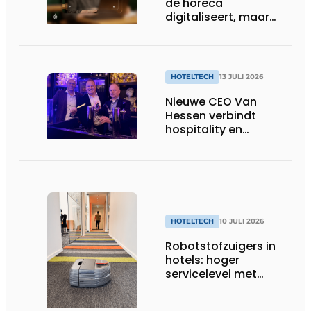
de horeca
digitaliseert, maar
benut nog niet alles
HOTELTECH
13 JULI 2026
Nieuwe CEO Van
Hessen verbindt
hospitality en
technologie
HOTELTECH
10 JULI 2026
Robotstofzuigers in
hotels: hoger
servicelevel met
slimme technologie