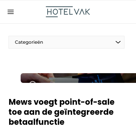
NL
hotelvak.be
BE
EN
NL
EN
FR
Categorieën
De Pen
Internationaal
Projecten
Mews voegt point-of-sale
toe aan de geïntegreerde
betaalfunctie
HR & Personeel