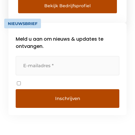
het bedrijf overgenomen en uitgebouwd
Bekijk Bedrijfsprofiel
door Rony Nijs, vader van huidig
zaakvoerder Marjolein Nijs. Gervi biedt met
NIEUWSBRIEF
merken zoals KLAFS […]
Meld u aan om nieuws & updates te
ontvangen.