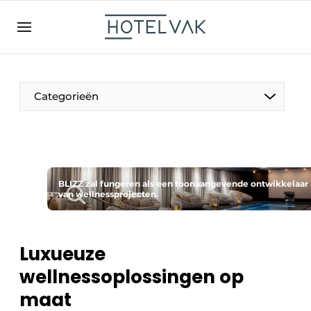
NL
hotelvak.be
BE
EN
NL
EN
FR
Categorieën
De Pen
BLIZZ zal fungeren als een toonaangevende ontwikkelaar
Internationaal
van wellnessprojecten.
Projecten
Luxueuze
wellnessoplossingen op
HR & Personeel
maat