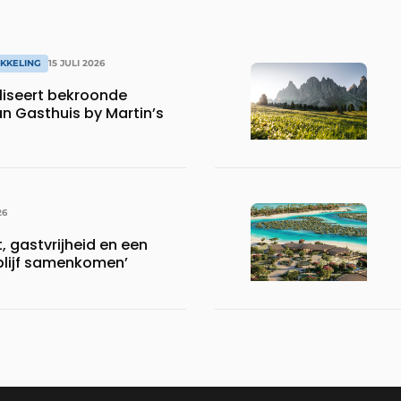
KKELING
15 JULI 2026
iseert bekroonde
an Gasthuis by Martin’s
26
 gastvrijheid en een
blijf samenkomen’