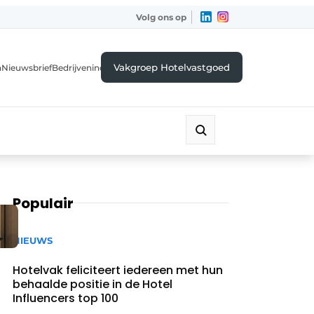
Volg ons op
Vakgroep Hotelvastgoed
a
Nieuwsbrief
Bedrijvenindex
Populair
NIEUWS
Hotelvak feliciteert iedereen met hun
behaalde positie in de Hotel
Influencers top 100