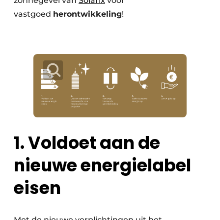
zonnegevel van
Solarix
voor
vastgoed
herontwikkeling
!
1. Voldoet aan de
nieuwe energielabel
eisen
Met de nieuwe verplichtingen uit het