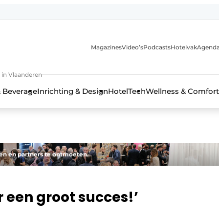
Magazines
Video’s
Podcasts
Hotelvak
Agend
 in Vlaanderen
 Beverage
Inrichting & Design
HotelTech
Wellness & Comfort
en en partners te ontmoeten.
r een groot succes!’