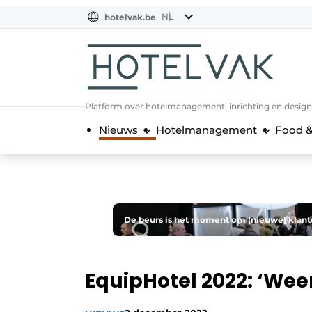
NL
hotelvak.be
BE
EN
NL
EN
FR
Platform over hotelmanagement, inrichting en design
Nieuws
Hotelmanagement
Food &
De beurs is het moment om (nieuwe) klant
EquipHotel 2022: ‘Wee