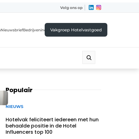
Volg ons op
Vakgroep Hotelvastgoed
a
Nieuwsbrief
Bedrijvenindex
Populair
NIEUWS
Hotelvak feliciteert iedereen met hun
behaalde positie in de Hotel
Influencers top 100